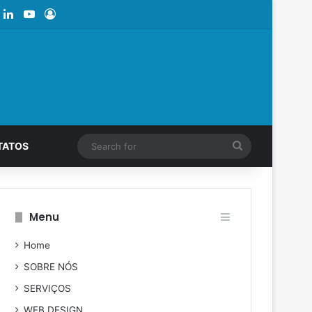
book
LinkedIn
YouTube
Log In
Search
TATOS
for
Menu
Home
SOBRE NÓS
SERVIÇOS
WEB DESIGN