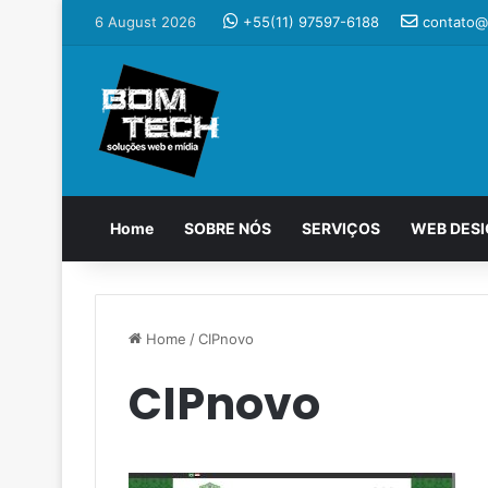
6 August 2026
+55(11) 97597-6188
contato@
Home
SOBRE NÓS
SERVIÇOS
WEB DES
Home
/
CIPnovo
CIPnovo